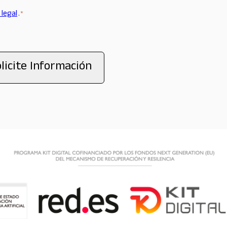
 legal
.
*