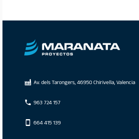
Av. dels Tarongers, 46950 Chirivella, Valencia
963 724 157
664 415 139