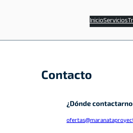
Inicio
Servicios
T
Contacto
¿Dónde contactarno
ofertas@maranataproyec